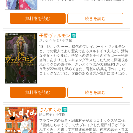
館』の江平洋巳が新たなジャンルに挑む、渾身の最高傑
作!!
無料巻を読む
続きを読む
子爵ヴァルモン
さいとうちほ
/
小学館
18世紀、パリーー。稀代のプレイボーイ・ヴァルモン
と、その愛人であり盟友であるメルトイユ夫人が、清純
な少女・セシルに、快楽への道を手引きする…!ーー発表
当時、あまりにもスキャンダラスだったために問題視さ
れたラクロの原作を、さいとうちほが大胆解釈! さいと
う氏が22年間も温めてきた、背徳の古典を原作にした
コミックなだけに、含蓄のある台詞が随所に散りばめら
れています。2人の男女の往復書簡によって物語が進む
さまは、現代のメール社会に生きる私たちにとって、あ
る意味示唆的。男の策略と女の建前をじっくり堪能でき
る、もはや文学といってもいいくらいの、身もだえする
無料巻を読む
続きを読む
ような恋愛ストーリーです。
さんすくみ
絹田村子
/
小学館
フラワーズの新星・絹田村子が放つコミックス第二弾!
「読経しちゃうぞ!」で大ブレイクした絹田村子が「さ
んすくみ」と題して本格連載を開始。神主の息子・恭太