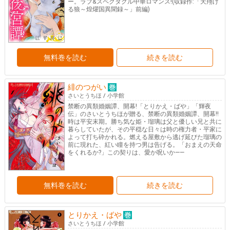
ー。ラブ&スペクタクル中華ロマンス!(収録作:「天翔け
る狼～煌燿国異聞録～」前編)
無料巻を読む
続きを読む
緋のつがい
さいとうちほ
/
小学館
禁断の異類婚姻譚、開幕!「とりかえ・ばや」「輝夜
伝」のさいとうちほが贈る、禁断の異類婚姻譚、開幕!!
時は平安末期。勝ち気な姫・瑠璃は父と優しい兄と共に
暮らしていたが、その平穏な日々は時の権力者・平家に
よって打ち砕かれる。燃える屋敷から逃げ延びた瑠璃の
前に現れた、紅い瞳を持つ男は告げる。「おまえの天命
をくれるか?」この契りは、愛か呪いか――
無料巻を読む
続きを読む
とりかえ・ばや
さいとうちほ
/
小学館