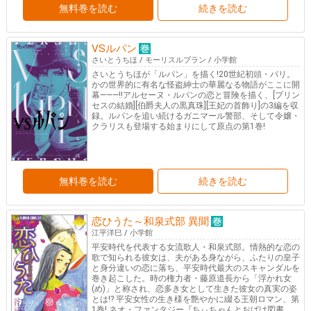
無料巻を読む
続きを読む
VSルパン
さいとうちほ
/
モーリスルブラン
/
小学館
さいとうちほが「ルパン」を描く!20世紀初頭・パリ。
かの世界的に有名な怪盗紳士の華麗なる物語がここに開
幕―――!!アルセーヌ・ルパンの恋と冒険を描く、[プリン
セスの結婚][伯爵夫人の黒真珠][王妃の首飾り]の3編を収
録。ルパンを追い続けるガニマール警部、そして令嬢・
クラリスも登場する始まりにして原点の第1巻!
無料巻を読む
続きを読む
恋ひうた～和泉式部 異聞
江平洋巳
/
小学館
平安時代を代表する女流歌人・和泉式部。情熱的な恋の
歌で知られる彼女は、夫がある身ながら、ふたりの皇子
と身分違いの恋に落ち、平安時代最大のスキャンダルを
巻き起こした。時の権力者・藤原道長から「浮かれ女
(め)」と称され、恋多き女として生きた彼女の真実の姿
とは!? 平安女性の生き様を艶やかに綴る王朝ロマン、第
1巻! ネオ・ファンタジー『ちぃちゃんとおばけ図書