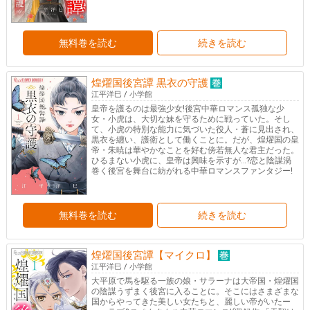
無料巻を読む
続きを読む
煌燿国後宮譚 黒衣の守護
江平洋巳
/
小学館
皇帝を護るのは最強少女!後宮中華ロマンス孤独な少
女・小虎は、大切な妹を守るために戦っていた。そし
て、小虎の特別な能力に気づいた役人・蒼に見出され、
黒衣を纏い、護衛として働くことに。だが、煌燿国の皇
帝・朱暁は華やかなことを好む傍若無人な君主だった。
ひるまない小虎に、皇帝は興味を示すが…?恋と陰謀渦
巻く後宮を舞台に紡がれる中華ロマンスファンタジー!
無料巻を読む
続きを読む
煌燿国後宮譚【マイクロ】
江平洋巳
/
小学館
大平原で馬を駆る一族の娘・サラーナは大帝国・煌燿国
の陰謀うずまく後宮に入ることに。そこにはさまざまな
国からやってきた美しい女たちと、麗しい帝がいたー