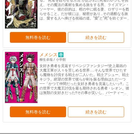
る。“死者を甦らせる方法”が記された死者のレシピを携
え、その魔法の素材を集める旅をする男、ライズマン・
ソーヤー。彼の目的は、棺の中に眠る妻、ロザリーを甦
らせること。だが彼には、秘密があり…その過酷なる旅
は、愛する人へ捧げる祝福の道。"愛"と"死"を紡ぐダー
クファンタジー、開幕!
無料巻を読む
続きを読む
メメシス
柳生卓哉
/
小学館
女好き勇者を見返すリベンジファンタジー!史上最凶の
大魔王軍が人々を苦しめる世界……そんな世界でひたす
ら魔物を討伐する戦士が二人いた。戦士アシュー、戦士
キジラ。絶望の世界で彼らが剣を振る理由はただ一つ
――「かつて仲間だった女好き勇者を見返したいッ!!」こ
の世界で大魔王討伐を最も期待される勇者・レオン。彼
は無類の女好きだった!!その事が災いし、パーティーを
クビにされたアシューとキジラは勇者を見返すべく大魔
王討伐の旅に出る!!第1話から大反響! 空前絶後のリベン
ジ・ファンタジー第1巻!!
無料巻を読む
続きを読む