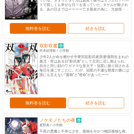
ている。タタリとタケルは親友で彼らはオンボロアパー
トで貧しくも幸せな日々を送っていた…タケルが殺され
る、あの日まではーーーー亡き親友の為に、大妖怪・タ
タリが遺志を継ぐ、奇奇怪怪ダークバトル、怪幕!!
無料巻を読む
続きを読む
双影双書
舟本絵理歌
/
小学館
少年2人が命を燃やす中華宮廷影武者浪漫!遊郭生まれの
孤児・宵はある日"影武者"として王宮に召し抱えられ、
自分と同じ顔のワガママな皇太子・冠星に振り回される
毎日を過ごすことに。だが、冠星の不遜な態度の裏には
誰にも言えない"孤独"と"使命"があったーー
無料巻を読む
続きを読む
ノケモノたちの夜
星野真
/
小学館
不死の悪魔と不幸な少女、孤独を分かつ物語孤独な夜、