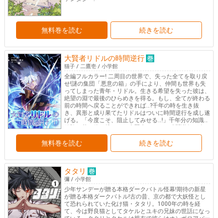
無料巻を読む
続きを読む
大賢者リドルの時間逆行
猫子
/
二鷹壱
/
小学館
全編フルカラー! 二周目の世界で、失った全てを取り戻
せ!謎の集団「悪意の箱」の手により、仲間も世界も失
ってしまった青年・リドル。生きる希望を失った彼は、
絶望の淵で最後のひらめきを得る。もし、全てが終わる
前の時間へ戻ることができれば…?千年の時を生き抜
き、異形と成り果てたリドルはついに時間逆行を成し遂
げる。「今度こそ、阻止してみせる…!」千年分の知識と
経験を若い体に携えて、大賢者リドルの時間逆行が今は
じまる!
無料巻を読む
続きを読む
タタリ
彌
/
小学館
少年サンデーが贈る本格ダークバトル怪幕!期待の新星
が贈る本格ダークバトル!古の昔、京の都で大妖怪とし
て恐れられていた化け猫・タタリ。1000年の時を経
て、今は野良猫としてタケルとユキの兄妹の世話になっ