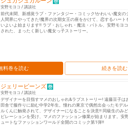
シュガシュガルーン
安野モヨコ
/
講談社
前代未聞、新感覚ラブ・ファンタジー・コミック!かわいい魔女の
人間界にやってきた!魔界の次期女王の座をかけて、恋するハート
いよいよ始まります!! ラブ・おしゃれ・魔法・バトル、安野モヨ
された、まったく新しい魔女っ子ストーリー。
無料巻を読む
続きを読む
ジェリービーンズ
安野モヨコ
/
講談社
デザイナーを目指すマメのおしゃれ&ラブストーリー! 遠藤豆子は
田舎で服作りに励む中学2年生。憧れの東京で偶然出会ったモデル
ルくんに触発されて、デザイナーになることを決意!! 同級生のみ
ピレーションを受け、マメのファッション修業が始まります。安
ュートなファッションワールド全開のコミック第1弾!!