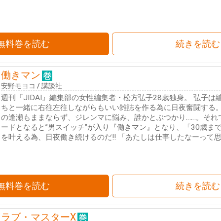
無料巻を読む
続きを読む
働きマン
安野モヨコ
/
講談社
週刊『JIDAI』編集部の女性編集者・松方弘子28歳独身。 弘子
ちと一緒に右往左往しながらもいい雑誌を作る為に日夜奮闘する
の逢瀬もままならず、ジレンマに悩み、誰かとぶつかり……。それ
ードとなると”男スイッチ”が入り『働きマン』となり、「30歳ま
を叶える為、日夜働き続けるのだ!! 「あたしは仕事したなーって
無料巻を読む
続きを読む
ラブ・マスターX