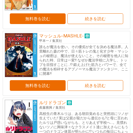
無料巻を読む
続きを読む
マッシュル-MASHLE-
甲本一
/
集英社
誰もが魔法を使い、その優劣が全てを決める魔法界。人
里離れた森の中で、日々筋トレの鬼と化す少年・マッシ
ュの秘密は、魔法が使えないこと。その秘密を他人に知
られた時、日常は一変!! なぜか魔法学校に入学し、トッ
プを目指すことに…!? 鍛え上げた筋力とパワーで、全て
の魔法を粉砕するアブノーマル魔法ファンタジー、ここ
に開幕!!
無料巻を読む
続きを読む
ルリドラゴン
眞藤雅興
/
集英社
高校生の青木ルリは、ある朝目覚めると突然頭にツノが
生えていた! 実は父親が龍だから遺伝かも?と母に言われ
たルリは戸惑いながらも、とりあえず学校へ…。見慣れ
ないツノに興味津々なクラスメイト達に加えさらにもう
一つのドラゴン体質が明らかに!? いつもの毎日にちょっ