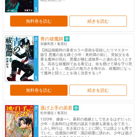
無料巻を読む
続きを読む
青の祓魔師
加藤和恵
/
集英社
【雑誌掲載時の著者カラー原画を収録したリマスター
版!】悪魔の血を継ぐ少年・奥村燐の前に、突如父を名
乗る魔神が現れ、悪魔が棲む虚無界へと連れ去ろうとす
る。高名な祓魔師である養父は、命を懸けて燐を守り死
んでしまう…。燐は己の無力さを悔やみ、祓魔師になっ
て魔神と闘うことを強く決意するッ!!
無料巻を読む
続きを読む
逃げ上手の若君
松井優征
/
集英社
1333年、鎌倉――。幕府の後継として生きるはずだった
少年・北条時行は突然の謀反で故郷も家族も全て失う。
しかし時行は、生き延びることに関しては誰よりも秀で
ていた。信濃国の神官・諏訪頼重に誘われ、少年は逃げ