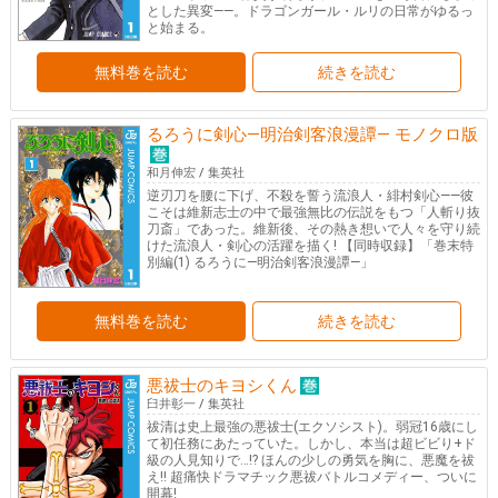
とした異変――。ドラゴンガール・ルリの日常がゆるっ
と始まる。
無料巻を読む
続きを読む
るろうに剣心―明治剣客浪漫譚― モノクロ版
和月伸宏
/
集英社
逆刃刀を腰に下げ、不殺を誓う流浪人・緋村剣心――彼
こそは維新志士の中で最強無比の伝説をもつ「人斬り抜
刀斎」であった。維新後、その熱き想いで人々を守り続
けた流浪人・剣心の活躍を描く! 【同時収録】「巻末特
別編(1) るろうに―明治剣客浪漫譚―」
無料巻を読む
続きを読む
悪祓士のキヨシくん
臼井彰一
/
集英社
祓清は史上最強の悪祓士(エクソシスト)。弱冠16歳にし
て初任務にあたっていた。しかし、本当は超ビビり+ド
級の人見知りで…!? ほんの少しの勇気を胸に、悪魔を祓
え!! 超痛快ドラマチック悪祓バトルコメディー、ついに
開幕!