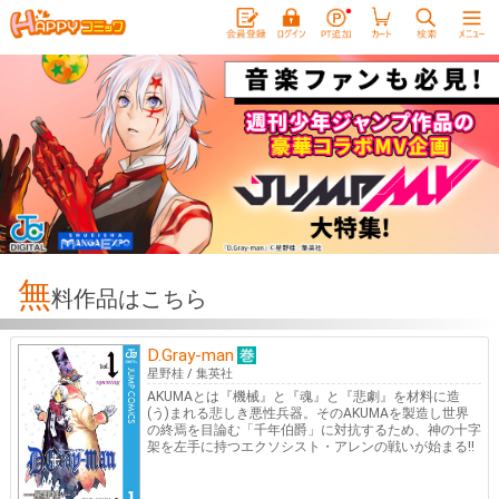
無
料作品はこちら
D.Gray-man
星野桂
/
集英社
AKUMAとは『機械』と『魂』と『悲劇』を材料に造
(う)まれる悲しき悪性兵器。そのAKUMAを製造し世界
の終焉を目論む「千年伯爵」に対抗するため、神の十字
架を左手に持つエクソシスト・アレンの戦いが始まる!!