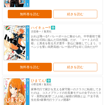
無料巻を読む
続きを読む
ハイキュー!!
古舘春一
/
集英社
おれは飛べる!! バレーボールに魅せられ、中学最初で最
後の公式戦に臨んだ日向翔陽。だが、「コート上の王
様」と異名を取る天才選手・影山に惨敗してしまう。リ
ベンジを誓い烏野高校バレー部の門を叩く日向だが!?
無料巻を読む
続きを読む
ひまてん!
小野玄暉
/
集英社
家事代行で家計を支える家守殿一のクラスに転校してき
たのは、コスメブランドの社長兼モデルの女子のカリス
マ・美野妃眞理! 二人が結ぶ秘密の関係とは…!? 女子高
生社長×家事代行ラブコメ開幕!!