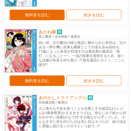
無料巻を読む
続きを読む
あかね噺
馬上鷹将
/
末永裕樹
/
集英社
幼い頃、父の魔法の様な落語に魅せられた朱音は、父の
ある一席を機に自身も噺家としての道を歩み始める。
17歳になった朱音が目指すのは落語界の最高位「真
打」になること――。一流の技量を習得するため、様々
な試練が朱音を待ち受け…!? 新生落語ヒロイン、ここに
誕生!!
無料巻を読む
続きを読む
あやかしトライアングル
矢吹健太朗
/
集英社
人に害をなす妖を祓うことを生業とする祓忍(はらいに
ん)の風巻祭里(かざまきまつり)は、幼なじみで妖から好
かれやすい花奏(かなで)すずを陰ながら守っていた。そ
んなすずに目を付けたのは見た目はネコだが、妖の頂点
に君臨し続けるシロガネという妖で…!?