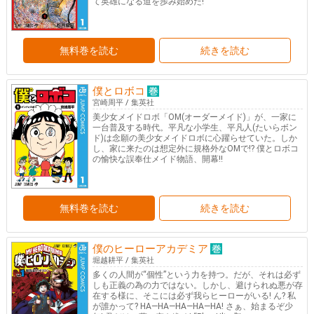
て英雄になる道を歩み始めた!
無料巻を読む
続きを読む
僕とロボコ
宮崎周平
/
集英社
美少女メイドロボ「OM(オーダーメイド)」が、一家に
一台普及する時代。平凡な小学生、平凡人(たいらボン
ド)は念願の美少女メイドロボに心躍らせていた。しか
し、家に来たのは想定外に規格外なOMで!? 僕とロボコ
の愉快な誤奉仕メイド物語、開幕!!
無料巻を読む
続きを読む
僕のヒーローアカデミア
堀越耕平
/
集英社
多くの人間が“個性”という力を持つ。だが、それは必ず
しも正義の為の力ではない。しかし、避けられぬ悪が存
在する様に、そこには必ず我らヒーローがいる! ん? 私
が誰かって? HA―HA―HA―HA―HA! さぁ、始まるぞ少