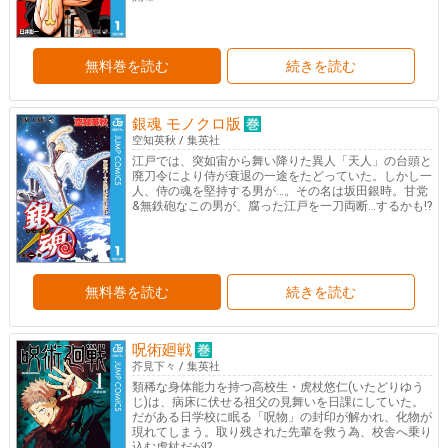
無料巻を読む
続きを読む
銀魂 モノクロ版
空知英秋
/
集英社
江戸では、突如宙から舞い降りた異人「天人」の台頭と
廃刀令により侍が衰退の一途をたどっていた。しかし一
人、侍の魂を堅持する男が…。その名は坂田銀時。甘党
&無鉄砲なこの男が、腐った江戸を一刀両断…するかも!?
無料巻を読む
続きを読む
呪術廻戦
芥見下々
/
集英社
類稀な身体能力を持つ高校生・虎杖悠仁(いたどりゆう
じ)は、病床に伏せる祖父の見舞いを日課にしていた。
だがある日学校に眠る「呪物」の封印が解かれ、化物が
現れてしまう。取り残された先輩を救う為、校舎へ乗り
込む虎杖だが!?