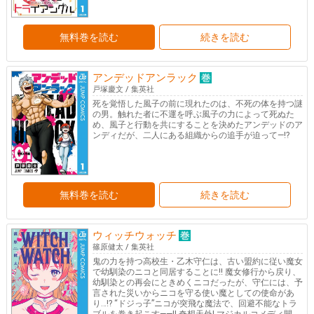
無料巻を読む
続きを読む
アンデッドアンラック
戸塚慶文
/
集英社
死を覚悟した風子の前に現れたのは、不死の体を持つ謎
の男。触れた者に不運を呼ぶ風子の力によって死ぬた
め、風子と行動を共にすることを決めたアンデッドのア
ンディだが、二人にある組織からの追手が迫って―!?
無料巻を読む
続きを読む
ウィッチウォッチ
篠原健太
/
集英社
鬼の力を持つ高校生・乙木守仁は、古い盟約に従い魔女
で幼馴染のニコと同居することに!! 魔女修行から戻り、
幼馴染との再会にときめくニコだったが、守仁には、予
言された災いからニコを守る使い魔としての使命があ
り…!? “ドジっ子”ニコが突飛な魔法で、回避不能なトラ