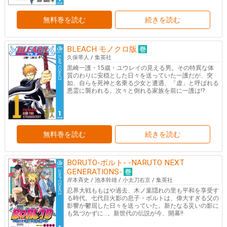
無料巻を読む
続きを読む
BLEACH モノクロ版
久保帯人
/
集英社
黒崎一護・15歳・ユウレイの見える男。その特異な体
質のわりに安穏とした日々を送っていた一護だが、突
如、自らを死神と名乗る少女と遭遇、「虚」と呼ばれる
悪霊に襲われる。次々と倒れる家族を前に一護は!?
無料巻を読む
続きを読む
BORUTO-ボルト- -NARUTO NEXT
GENERATIONS-
岸本斉史
/
池本幹雄
/
小太刀右京
/
集英社
忍界大戦ももはや過去、木ノ葉隠れの里も平和を享受す
る時代。七代目火影の息子・ボルトは、偉大すぎる父の
影響か鬱屈した日々を送っていた。新たなる災いの影に
も気づかずに…。新世代の伝説が今、開幕!!