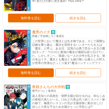
年! 君だけの夢に突き進め! “Plus Ultra”!!
無料巻を読む
続きを読む
魔男のイチ
西修
/
宇佐崎しろ
/
集英社
この世界において魔法とは生き物である。そして困難な
試練を乗り越え、魔法を習得するハンターたちを人は
「魔女」と呼ぶ。ある日、辺境の山奥で恐るべき王の魔
法(キング・ウロロ)と最強の魔女が激闘を繰り広げてい
た。しかしそこへ、場違いな一人の少年が乱入する。彼
の名はイチ。魔女とも魔法とも縁の無い山暮らしの狩人
が世界の常識をひっくり返す! 魔法ハンティングファン
タジー開幕!
無料巻を読む
続きを読む
夜桜さんちの大作戦
権平ひつじ
/
集英社
超人見知りの高校生・朝野太陽が話せるのは、幼なじみ
の夜桜六美ただ一人。けれど六美は代々続くスパイ一家
の娘で、極度のシスコンの兄が太陽排除に動き出した!
自らと六美を守るため太陽がとった手段とは!?