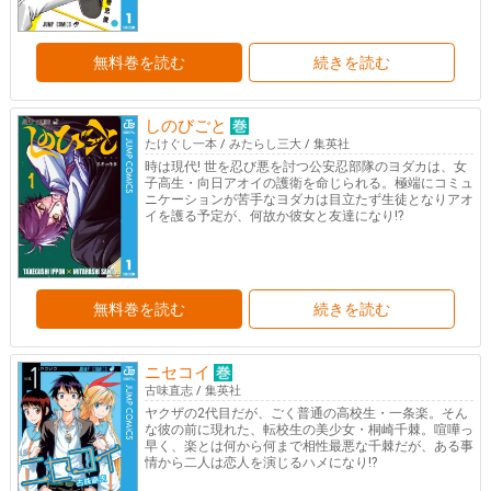
無料巻を読む
続きを読む
しのびごと
たけぐし一本
/
みたらし三大
/
集英社
時は現代! 世を忍び悪を討つ公安忍部隊のヨダカは、女
子高生・向日アオイの護衛を命じられる。極端にコミュ
ニケーションが苦手なヨダカは目立たず生徒となりアオ
イを護る予定が、何故か彼女と友達になり!?
無料巻を読む
続きを読む
ニセコイ
古味直志
/
集英社
ヤクザの2代目だが、ごく普通の高校生・一条楽。そん
な彼の前に現れた、転校生の美少女・桐崎千棘。喧嘩っ
早く、楽とは何から何まで相性最悪な千棘だが、ある事
情から二人は恋人を演じるハメになり!?