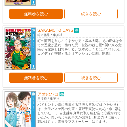
無料巻を読む
続きを読む
SAKAMOTO DAYS
鈴木祐斗
/
集英社
町の商店を営むふくよかな男・坂本太郎。その正体は全
ての悪党が恐れ、憧れた元・伝説の殺し屋!! 襲い来る危
険から家族と日常を守る、坂本の日々とは…!? バトルと
コメディが交錯するネオアクション活劇、開幕!!
無料巻を読む
続きを読む
アオのハコ
三浦糀
/
集英社
バドミントン部に所属する猪股大喜(いのまたたいき)
は、女子バスケ部の先輩・鹿野千夏(かのちなつ)に恋を
していた――。自主練を真摯に取り組む姿に心惹かれて
いたが、思いもよらぬ事実が発覚し…!? 道のりは遠く、
想いは近く。青春ラブストーリー、はじまり。