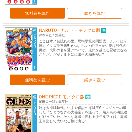
無料巻を読む
続きを読む
NARUTO―ナルト― モノクロ版
岸本斉史
/
集英社
ここは木ノ葉隠れの里。忍術学校の問題児、ナルトは今
日もイタズラ三昧!! そんなナルトのでっかい夢は歴代の
勇者、火影の名を受けついで、先代を越える忍者になる
ことだ。だがナルトには出生の秘密が…!?
無料巻を読む
続きを読む
ONE PIECE モノクロ版
尾田栄一郎
/
集英社
時は大海賊時代。いまや伝説の海賊王G・ロジャーの遺
した『ひとつなぎの大秘宝』を巡って、幾人もの海賊達
が戦っていた。そんな海賊に憧れる少年ルフィは、海賊
王目指して大いなる旅に出る!!