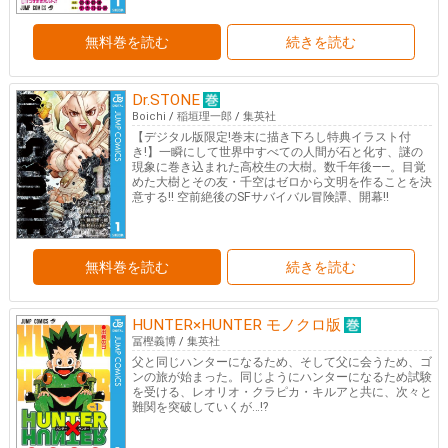
無料巻を読む
続きを読む
Dr.STONE
Boichi
/
稲垣理一郎
/
集英社
【デジタル版限定!巻末に描き下ろし特典イラスト付
き!】一瞬にして世界中すべての人間が石と化す、謎の
現象に巻き込まれた高校生の大樹。数千年後――。目覚
めた大樹とその友・千空はゼロから文明を作ることを決
意する!! 空前絶後のSFサバイバル冒険譚、開幕!!
無料巻を読む
続きを読む
HUNTER×HUNTER モノクロ版
冨樫義博
/
集英社
父と同じハンターになるため、そして父に会うため、ゴ
ンの旅が始まった。同じようにハンターになるため試験
を受ける、レオリオ・クラピカ・キルアと共に、次々と
難関を突破していくが…!?