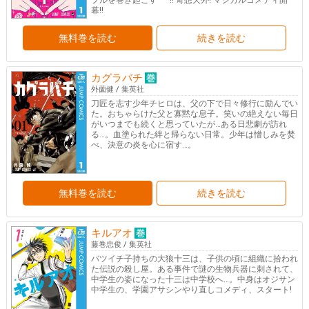
ブルを巻き起こす――!! 奇想天外! マジカルコメディ開
幕!!
無料巻を読む
続きを読む
カグラバチ
外薗健
/
集英社
刀匠を志す少年チヒロは、父の下で日々修行に励んでい
た。おちゃらけた父と寡黙な息子。笑いの絶えない毎日
がいつまでも続くと思っていたが…ある日悲劇が訪れ
る…。血塗られた絆と帰らない日常。少年は憎しみを焚
べ、決意の炎を心に宿す…。
無料巻を読む
続きを読む
キルアオ
藤巻忠俊
/
集英社
バツイチ子持ちの大狼十三は、子供の頃に組織に拾われ
た伝説の殺し屋。ある事件で謎の生物兵器に刺されて、
中学生の姿になった十三は中学校へ…。中身はオジサン
中学生の、学園アサシンやり直しコメディ、スタート!