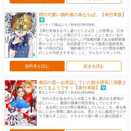
が…?
僕の可愛い婚約者の為ならば。【単行本版】
ユウキ
/
三槻ぱぶろ
/
秋水社ORIGINAL
【単行本描きおろし盛りだくさん!】この世界は、乙女
ゲーム『ようこそ僕のプリンセス』とよく似ているけ
ど、なんだか様子がおかしい!?攻略対象である侯爵家嫡
男エリオットは、文武両道でクールで腹黒の超絶美形。
唯一の弱点(?)は、「婚約者のフランシーヌ(=悪役令嬢?)
のことが大好きすぎる!」こと。そんなエリオットの、
可愛い婚約者に対して7歳からの溺愛物語がここで、始
まる――。巻末に原作者・ユウキの書き下ろしSS掲載!! ※
無料巻を読む
この作品は同タイトル話売り版の1～4話を収録した単
続きを読む
行本版です。重複購入にご注意ください。
虜囚の恋～お世話していた騎士団長に溺愛さ
れてるようです～【単行本版】
豊玉エリー
/
碧貴子
/
秋水社ORIGINAL
「次の人生があるのなら今度こそ 愛し愛される家族が
ほしい──…」敵国の捕虜の世話係をしていたオデッ
ト。ある死にかけの男の看病をしていたところ、彼を救
出しにきた軍隊に連れ去られ、男とともに敵国クラステ
ラで暮らすことに。クラステラ国へ帰った騎士団長テオ
ドールは命の恩人としてオデットを大切に扱いまた特別
な感情を抱いているが…。今まで家族や結婚に恵まれな
かったオデットはただ生きていくことに精一杯で──。