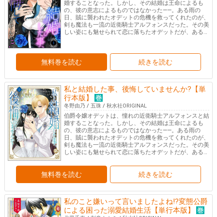
婚することなった。しかし、その結婚は王命によるも
の、彼の意志によるものではなかった――。ある雨の
日、賊に襲われたオデットの危機を救ってくれたのが、
剣も魔法も一流の近衛騎士アルフォンスだった。その美
しい姿にも魅せられて恋に落ちたオデットだが、ある噂
を聞いてしまう。実はアルフォンスは王女と恋人同士だ
というのだ。彼のことは諦めつつも、ひそかに想い続け
るオデットの元に、数年後、縁談が舞い込む。その相手
は、なんとアルフォンスだった――。王女と近衛騎士の
無料巻を読む
続きを読む
禁断の愛を隠すための結婚、そう知りながらもオデット
は憧れのアルフォンスとの結婚を受諾する。それは悲し
い恋の始まりだった――!?WEB発の人気小説をコミカラ
私と結婚した事、後悔していませんか?【単
イズ!
行本版】
冬野由乃
/
五珠
/
秋水社ORIGINAL
伯爵令嬢オデットは、憧れの近衛騎士アルフォンスと結
婚することなった。しかし、その結婚は王命によるも
の、彼の意志によるものではなかった――。ある雨の
日、賊に襲われたオデットの危機を救ってくれたのが、
剣も魔法も一流の近衛騎士アルフォンスだった。その美
しい姿にも魅せられて恋に落ちたオデットだが、ある噂
を聞いてしまう。実はアルフォンスは王女と恋人同士だ
というのだ。彼のことは諦めつつも、ひそかに想い続け
無料巻を読む
るオデットの元に、数年後、縁談が舞い込む。その相手
続きを読む
は、なんとアルフォンスだった――。王女と近衛騎士の
禁断の愛を隠すための結婚、そう知りながらもオデット
は憧れのアルフォンスとの結婚を受諾する。それは悲し
私のこと嫌いって言いましたよね!?変態公爵
い恋の始まりだった――!?WEB発の人気小説をコミカラ
による困った溺愛結婚生活【単行本版】
イズ!※この作品は同タイトル分冊版の1～4巻を収録した