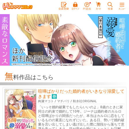
無
料作品はこちら
喧嘩ばかりだった婚約者がいきなり溺愛して
きます
絢瀬マコト
/
マチバリ
/
秋水社ORIGINAL
「いっそ婚約破棄でもしたらいいのよ」8歳のときに家
同士の約束で婚約して10年。ジーナは婚約者のカルロ
と喧嘩ばかりの関係だったが、本当はカルロに恋をして
いるものの素直になれずにいた。ある日、勢いで婚約破
棄を言い出してしまい逃げ出した際に階段から落ちて意
識を失ってしまう。目が覚めた時にちょっとした誤解で