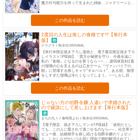
魔力付与能力を持って生まれた姉妹、ジャクリーンとエ
リー。強い魔力を持って生まれたエリーを幼少のころよ
りいじめ抜き、暴君として君臨し支配していた姉のジャ
クリーンは、エリーに過度な魔力付与を強いて財を築い
この作品を読む
ていた。そんなある日、エリーに二度と魔力が戻らない
魔力枯渇の兆候があらわれる。利用価値のなくなったエ
リーはボロボロの状態で姉に打ち捨てられてしまう。絶
2度目の人生は推しの食糧です!?【単行本
望の淵に沈み生きる望みすら失ったエリーを優しく抱き
版】
上げたのはアーヴィンと名乗る公爵だった――。※同タ
イトルの1話～6話を収録した単行本版です。重複購入
クラクラ
/
秋水社ORIGINAL
にご注意ください。
【単行本限定描き下ろし漫画と、電子書店限定描き下ろ
しイラスト1P収録】「貴方が秘密を守り、今後永遠に
私の『食糧』となるのを誓うなら――…」虚弱体質&社畜
の瑠璃の心を支えるのは乙女ゲーム『ヴァンパイアの
館』に登場する推しキャラ“ギルベルト”。ある朝、無理
をしすぎた瑠璃は冷たくなってしまう。――しかし目を
覚ますと、ゲームの世界が広がり、そこにはギルベルト
の姿まで…!!瑠璃はギルベルトに殺される婚約者令嬢“フ
この作品を読む
ィオナ”に生まれ変わっていたのだ!彼に殺されないた
め、そして推しを近くで眺めるため、フィオナの奮闘が
始まる!そして、それはいつしか「報われなかった彼を
じゃない方の伯爵令嬢 人違いで求婚された
救いたい」という想いに変わっていく……。呪いにむし
ので破談にして差し上げます【単行本版】
ばまれた吸血鬼公爵とモブ転生令嬢の再生の物語が幕を
あける――。※この作品は同タイトルの1～6話を収録し
た単行本版です。重複購入にご注意ください。
まちの九々
/
春時雨よわ
/
秋水社ORIGINAL
【電子限定、描き下ろしマンガ1P収録】「仮初だとし
ても、この人に愛されて過ごせるのなら──」社交界デ
ビュー後、結婚相手を探し続ける伯爵令嬢のリュゼッ
ト。しかしなぜかいつも同じ理由で婚約解消されてしま