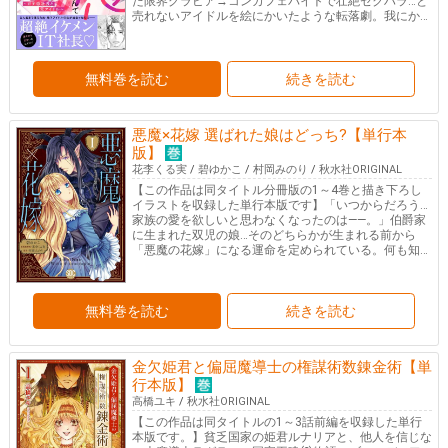
た限界グラビア→コンカフェバイトで壮絶セクハラ…と
売れないアイドルを絵にかいたような転落劇。我にかえ
ったときには学歴なし、職歴なしの29歳無職。人生詰
んだ元地下アイドル星野舞音。やっとのことで辿り着い
たバイト先でも先輩OLにいびられて、社長のおそろし
い愛人要求に耐える日々。あまりにも厳しすぎる現実に
無料巻を読む
続きを読む
心折れそうになったある日、彼女の前にあらわれたのは
取引先の超イケメン社長だった。彼は白馬の王子さまに
なってくれるのか――!?
悪魔×花嫁 選ばれた娘はどっち?【単行本
版】
花李くる実
/
碧ゆかこ
/
村岡みのり
/
秋水社ORIGINAL
【この作品は同タイトル分冊版の1～4巻と描き下ろし
イラストを収録した単行本版です】「いつからだろう…
家族の愛を欲しいと思わなくなったのは――。」伯爵家
に生まれた双児の娘…そのどちらかが生まれる前から
「悪魔の花嫁」になる運命を定められている。何も知ら
ず平和な日々を過ごした双児は、ある日、妹の手に現れ
た「悪魔の紋様」によって人生が狂わされることに
――…。家族からの関心と愛情を一身に受ける妹・リュ
無料巻を読む
ーナと、誰からも見向きされず、孤立していく姉のルジ
続きを読む
ー。そして双児を取り巻く人々の醜い感情と欲望……真
の「悪魔の花嫁」となるのはいったい――?
金欠姫君と偏屈魔導士の権謀術数錬金術【単
行本版】
高橋ユキ
/
秋水社ORIGINAL
【この作品は同タイトルの1～3話前編を収録した単行
本版です。】貧乏国家の姫君ルナリアと、他人を信じな