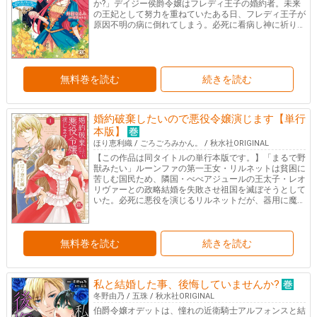
か?」デイジー侯爵令嬢はフレディ王子の婚約者。未来
の王妃として努力を重ねていたある日、フレディ王子が
原因不明の病に倒れてしまう。必死に看病し神に祈りを
捧げ続けたものの、彼を救ったのは聖女の力を持つルー
ラだった。なんとフレディはルーラと恋に落ちてしま
い、「真実の愛」に目覚めたと言い出した!!そしてデイ
ジーはあっさり捨てられ、ルーラと婚約。婚約破棄され
た令嬢の運命の物語が開幕──!!婚約破棄をきっかけに、
無料巻を読む
続きを読む
自分の運命と人生を取り戻す再生の物語──!大人気の異
世界ファンタジーWEB小説のコミカライズ第1巻!単行本
版限定の描き下ろし漫画も収録!※この作品は同タイトル
婚約破棄したいので悪役令嬢演じます【単行
の1～6話を収録した単行本版です。重複購入にご注意
本版】
ください。
ほり恵利織
/
ごろごろみかん。
/
秋水社ORIGINAL
【この作品は同タイトルの単行本版です。】「まるで野
獣みたい」ルーンファの第一王女・リルネットは貧困に
苦しむ国民ため、隣国・べべアジュールの王太子・レオ
リヴァーとの政略結婚を失敗させ祖国を滅ぼそうとして
いた。必死に悪役を演じるリルネットだが、器用に魔法
を操るレオリヴァーに無理やり押し倒されてしまい…!?
早々に追い込まれたリルネットだが、果たして婚約破棄
できるのか――。
無料巻を読む
続きを読む
私と結婚した事、後悔していませんか?
冬野由乃
/
五珠
/
秋水社ORIGINAL
伯爵令嬢オデットは、憧れの近衛騎士アルフォンスと結