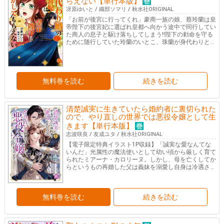
らえない【単行本版】
冴原ゆいと
/
織部ソマリ
/
秋水社ORIGINAL
「お前が後宮に行ってくれ」豪商一族の娘、蔡玲蘭は皇
帝陛下の後宮妃に選ばれ皇都へ向かう途中で同行してい
た商人の息子と駆け落ちしてしまう!!陛下の勅命を守る
ために随行していた玲蘭のいとこ、珠蘭が身代わりとし
て入宮することに…!玲蘭が見つかるまでの間、後宮妃に
なりすましてバレないようにやりすごさなければならな
いのだが…生来のお転婆っぷりは隠すことが出来ずに、
ピンチの連続!?さらに後宮の陰謀にも巻き込まれ…珠蘭
の行く末は…!? ※この作品は同タイトルの1～6話に加え
無料巻を読む
続きを読む
て本作独自の描き下ろし漫画などを収録した単行本版で
す。重複購入にご注意ください。
清楚誠実に生きていたら婚約者に裏切られた
ので、やり直しの世界では悪役令嬢として生
きます【単行本版】
志波咲良
/
友成ユタ
/
秋水社ORIGINAL
【電子限定特典イラスト1P収録】「誠実な愛なんてな
いんだ」光属性の魔法使いとして幼い頃から厳しく育て
られたミアーナ・カロリーヌ。しかし、母を亡くしてか
らというもの再婚した父は義妹を溺愛し自身は冷遇さ
れ、挙句、婚約者からも義妹と結婚したいからと婚約破
棄を言い渡されて…!?誠実に生きていればいつか報われ
ると信じていたミアーナは、現実を目の当たりにし人間
無料巻を読む
続きを読む
が持てるはずのない「闇属性」へと堕ちてしまい──。
しかし、次の瞬間目を覚ますと自分が生まれた時まで遡
っていて!? しかも神様から「やり直しのチャンスをあげ
よう」と言われ、愛と心を取り戻すための人生が再び始