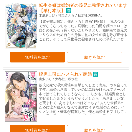
転生令嬢は婚約者の義兄に執愛されています
【単行本版】
木成あけび
/
椎名さえら
/
秋水社ORIGINAL
【電子書店限定、描き下ろし漫画1P収録】「私の今ま
でがなくなっちゃった」病弱だった伯爵令嬢のクロエは
自分の命がもう長くないことをさとり、婚約者で義兄の
ユリウスのため自らの身体に他の女性の魂を呼び寄せる
ことに。そうして異世界に召喚されたのは平凡だけど幸
せな毎日をおくっていた女子大生の川端莉乃だった。突
然クロエの身体に転生して混乱するが莉乃は少しずつユ
リウスに心を開き…!?至純の転生LOVEストーリー!※この
無料巻を読む
作品は同タイトルの1～6話を収録した単行本版です。
続きを読む
重複購入にご注意ください。
腹黒上司にハメられて罠婚
由多いり
/
大都社／秋水社
彼氏の家で浮気現場を目撃してしまう恵奈。つき合って
半年、結婚も意識していたのに二股かけられてメール1
本で捨てられてしまうなんて…。しかも、結婚資金とし
て貯金した金をとりもどそうとしたら「あさましい女」
と蔑まれて…あさましいのはどっちよ!!あんな最低男の
ために泣き寝入りなんて絶対にイヤ!復讐のために、イ
ケメン上司・碓氷が提案した「俺と結婚するフリして」
を了承。元カレの前で、より格上のいい男と結婚するこ
とでダメージを与えようとするが、このままだとすぐに
バレてしまう。まずはふたりの距離感を縮めるためにデ
ートをするけど、碓氷のことをしればしるほど彼のこと
無料巻を読む
続きを読む