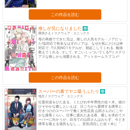
この作品を読む
推しが兄になりました
隈浪さえ
/
スクウェア・エニックス
母の再婚でできた兄は、推しの人気モデル・ノアだっ
た!塩対応で有名なはずのノアは、なぜか私にだけは神
対応で…!?人気NO.1モデルが、朝起こしてくれる…勉強
教えてくれる…そして…すごいくっついてくる!?ミステリ
アスな推しから溺愛される、アットホームラブコメ!
この作品を読む
スーパーの裏でヤニ吸うふたり
地主
/
スクウェア・エニックス
社畜街道をひた走る、くたびれ中年男性の佐々木。彼の
ひそやかな癒しといえば、日ごろから愛煙する煙草と、
行きつけのスーパーで働く女性店員 山田さんのにこや
かな接客くらい。仕事に疲れたある夜、癒しを求めてス
ーパーに向かうが、目当ての山田さんはおらず、今どき
煙草を吸える場所もなし…。意気消沈した佐々木に「こ
こなら吸える」と声をかけてきたのは、すこし奇抜な服