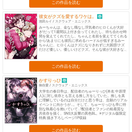
この作品を読む
彼女がクズを愛するワケは。
池田ルイ
/
スクウェア・エニックス
みーちゃんは、金なし職なし浮気者のヒロくんが大好
き!だって1週間以上付き合ってくれたし、待ち合わせ時
間を覚えてくれてたし、ちゃんと名前を覚えててくれる
から!あまりにも彼氏に求めるハードルが低すぎるみー
ちゃんに、ヒロくんはクズになりきれずに大困惑!クズ
だけど優しい。優しいけどクズ。そんな彼が大好きなみ
ーちゃんのクズ愛コメディー!
この作品を読む
かすりっひ
御自愛
/
スクウェア・エニックス
大学生の春日帝は、配信者のちゅーりっひ(本名:中原理
人)に対し依存とも言える推し方をしていた。推しを真
に理解しているのは自分だけと思う帝は、念願のリアル
イベントに向かうが…。そして、ちゅーりっひも帝に特
別な執着心を抱いていて…?配信者とファンの粘着質な
共依存を描く、SNS大反響の異色BL。※デジタル版限定
特典:描き下ろしページ1P収録
この作品を読む