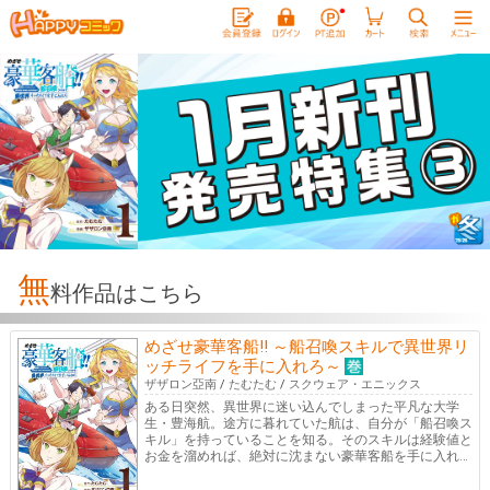
無
料作品はこちら
めざせ豪華客船!! ～船召喚スキルで異世界リ
ッチライフを手に入れろ～
ザザロン亞南
/
たむたむ
/
スクウェア・エニックス
ある日突然、異世界に迷い込んでしまった平凡な大学
生・豊海航。途方に暮れていた航は、自分が「船召喚ス
キル」を持っていることを知る。そのスキルは経験値と
お金を溜めれば、絶対に沈まない豪華客船を手に入れら
れるようだが、周りには海が見当たらなくて…!? WEB発
の人気小説をコミカライズした第1巻、いざ出航!!